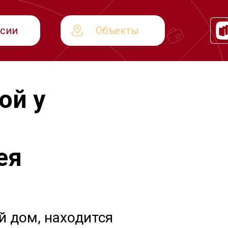
рсии
Объекты
ой у
ея
й дом, находится