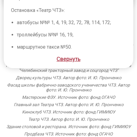
Арка на въезде в соцгород ЧТЗ, 1950-е. Источник фото: фонд
музея ЧТЗ
Остановка «Театр ЧТЗ»:
Лист альбома. Источник фото: фонд ОГАЧО
автобусы №№ 1, 4, 19, 32, 72, 78, 114, 172;
Эскизный проект соцгорода ЧТЗ. Источник фото: фонд ОГАЧО
троллейбусы №№ 16, 19,
Заводоуправление ЧТЗ. 1930 г. Источник фото: фонд музея ЧТЗ
Заводоуправление ЧТЗ. 1930-е. Источник фото: фонд музея ЧТЗ
маршрутное такси №50.
Заводоуправление, современное фото. Автор фото: И. Ю.
Свернуть
Пронченко
Клубная система ЧТЗ. Проект. Источник фото: Е. В. Конышева
"Челябинский тракторный завод и соцгород ЧТЗ"
Дворец культуры ЧТЗ. Автор фото: И. Ю. Пронченко
Фасад школы фабрично-заводского ученичества ЧТЗ. Автор
фото: И. Ю. Пронченко
Мастерские ФЗУ. Источник фото: фонд ОГАЧО
Главный зал Театра ЧТЗ. Автор фото: И. Ю. Пронченко
Киноклуб ЧТЗ. Источник фото: фонд ГИМИЮУ
Театр ЧТЗ. Автор фото: И. Ю. Пронченко
Здание столовой и ресторана. Источник фото: фонд ГИМИЮУ
Продбаза ЧТЗ. Источник фото: фонд ОГАЧО