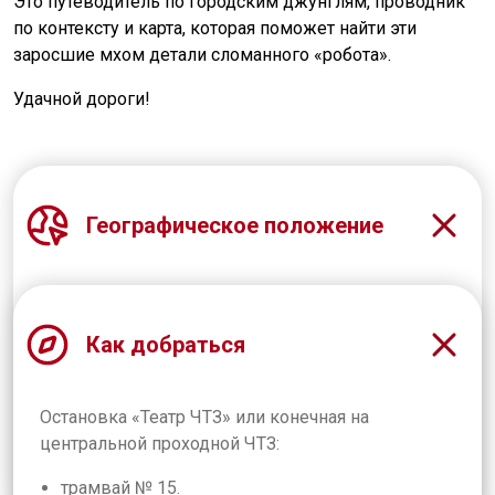
Это путеводитель по городским джунглям, проводник
по контексту и карта, которая поможет найти эти
заросшие мхом детали сломанного «робота».
Удачной дороги!
Географическое положение
Территория бывшего соцгорода ЧТЗ, - сейчас
часть Тракторозаводского района Челябинска,
Как добраться
ограниченная улицами Героев Танкограда,
Горького, Ловина и проспектом Ленина.
Остановка «Театр ЧТЗ» или конечная на
Старт маршрута от театра ЧТЗ (либо от
центральной проходной ЧТЗ:
заводоуправления).
Жилой «7-й участок» соцгорода ЧТЗ. Источник фото: фонд
музея ЧТЗ
трамвай № 15.
Свернуть