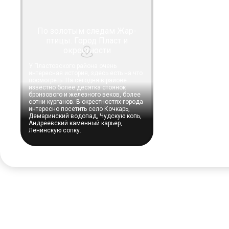
По золотым следам Жар-
птицы. Город Пласт и
окрестности
У Пластовского района очень
интересная история, здесь есть на что
посмотреть. На сегодня в районе
известно более десятка стоянок
бронзового и железного веков, более
сотни курганов. В окрестностях города
интересно посетить село Кочкарь,
Демаринский водопад, Чудскую копь,
Андреевский каменный карьер,
Ленинскую сопку.