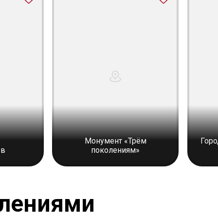
Монумент «Трём
Горо
ев
поколениям»
тлениями