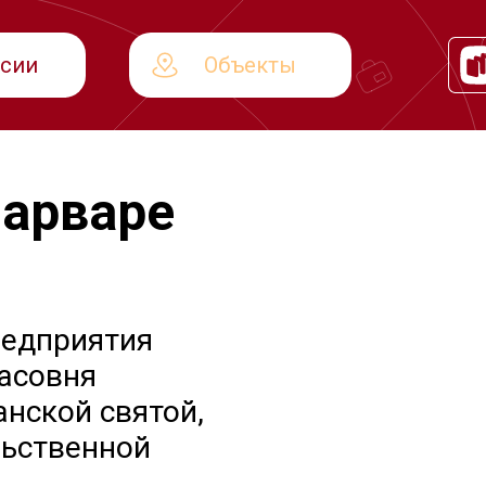
рсии
Объекты
Варваре
редприятия
часовня
анской святой,
льственной