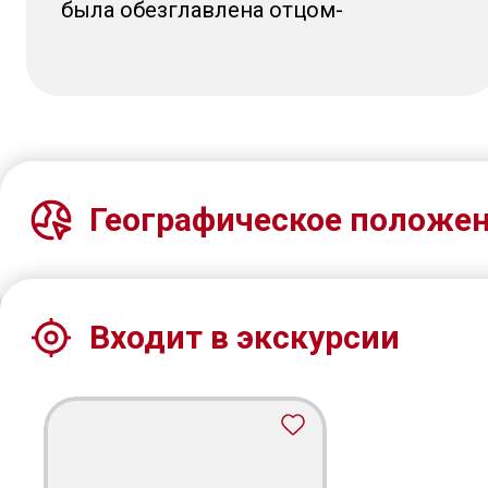
была обезглавлена отцом-
язычником. Варвара считается
небесной покровительницей не
только горняков, но и ракетчиков,
артиллеристов, пожарных,
альпинистов.
Географическое положе
Входит в экскурсии